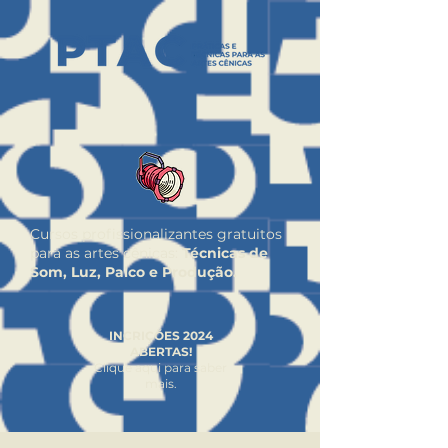
Cursos profissionalizantes gratuitos
para as artes cênicas:
Técnicas de
Som, Luz, Palco e Produção.
INCRIÇÕES 2024
ABERTAS!
Clique aqui para saber
mais.