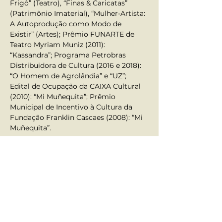
Frigô” (Teatro), “Finas & Caricatas” 
(Patrimônio Imaterial), “Mulher-Artista: 
A Autoprodução como Modo de 
Existir” (Artes); Prêmio FUNARTE de 
Teatro Myriam Muniz (2011): 
“Kassandra”; Programa Petrobras 
Distribuidora de Cultura (2016 e 2018): 
“O Homem de Agrolândia” e “UZ”; 
Edital de Ocupação da CAIXA Cultural 
(2010): “Mi Muñequita”; Prêmio 
Municipal de Incentivo à Cultura da 
Fundação Franklin Cascaes (2008): “Mi 
Muñequita”.
Em 2017 recebeu o Prêmio Waldir 
Brazil de personalidade das Artes 
Cênicas, concedido pela Academia 
Catarinense de Letras e Artes. Em 2019 
integrou a comissão selecionadora do 
Festival Isnard Azevedo. Em 2020 
recebeu o Prêmio de Reconhecimento 
por Trajetória Cultural Aldir Blanc SC. 