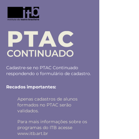
Cadastre-se no PTAC Continuado
respondendo o formulário de cadastro.
Recados importantes:
Apenas cadastros de alunos
formados no PTAC serão
validados.
Para mais informações sobre os
programas do ITB acesse
www.itb.art.br