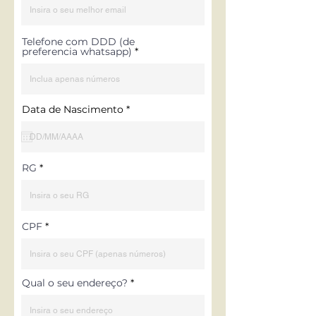
Telefone com DDD (de
preferencia whatsapp)
r
Data de Nascimento
*
e
q
u
i
r
RG
e
d
CPF
Qual o seu endereço?