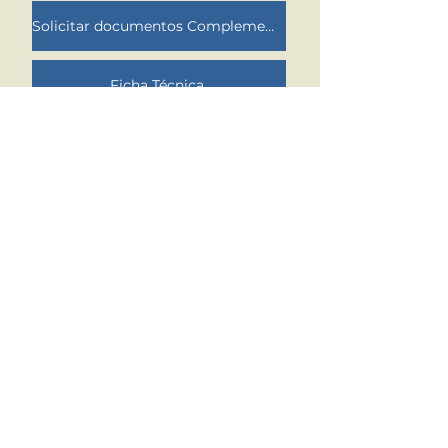
Solicitar documentos Complementares
Ficha Técnica
Atendimento ao Aluno
•
Fale Conosco
•
Nossos contatos
Redes Sociais
Instituto do Teatro Brasileiro | ITB - CNPJ
13.349.710
/0001-01
Endereço Sede Administrativa:
Rua Lira, 50 - Vila
Madalena, São Paulo/SP - CEP:
05443-060