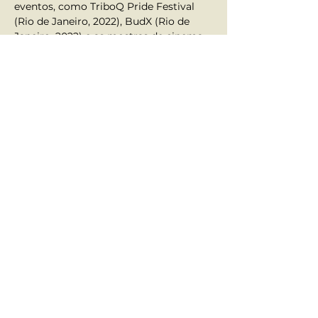
eventos, como TriboQ Pride Festival 
(Rio de Janeiro, 2022), BudX (Rio de 
Janeiro, 2022) e as mostras de cinema 
Terry Gilliam – O Onírico Anarquista 
(CCBB RJ, BH e DF) e O Cinema de 
Tim Burton (CCBB RJ, BH e DF). 
Anterior
Próximo
Atendimento ao Aluno
•
Fale Conosco
•
Nossos contatos
Redes Sociais