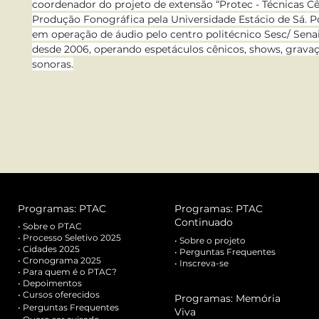
coordenador do projeto de extensão “Protec - Técnicas C
Produção Fonográfica pela Universidade Estácio de Sá. Po
em operação de áudio pelo centro politécnico Sesc/ Senai.
desde 2006, operando espetáculos cênicos, shows, gravaç
sonoras.
Programas: PTAC
Programas: PTAC
Continuado
•
Sobre o PTAC
•
Processo Seletivo 2025
•
Sobre o projeto
• Cidades 2025
•
Perguntas Frequentes
• Cronograma 2025
•
Inscreva-se
•
Para quem é o PTAC?
•
Depoimentos
•
Cursos oferecidos
Programas: Memória
•
Perguntas Frequentes
Viva