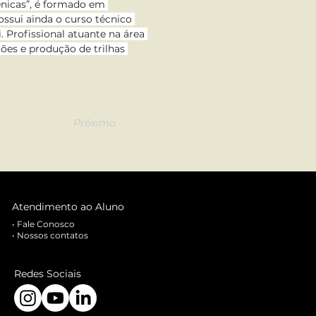
ênicas”, é formado em 
ssui ainda o curso técnico 
 Profissional atuante na área 
ões e produção de trilhas 
Próximo
Atendimento ao Aluno
•
Fale Conosco
•
Nossos contatos
Redes Sociais