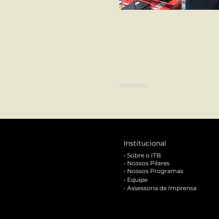
Anterior
Institucional
•
Sobre o ITB
•
Nossos Pilares
•
Nossos Programas
•
Equipe
•
Assessoria de Imprensa