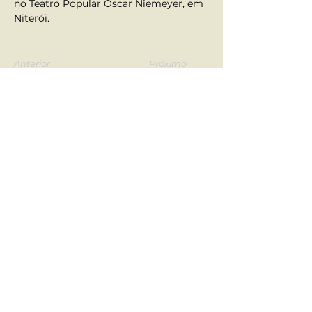
no Teatro Popular Oscar Niemeyer, em 
Niterói.
Anterior
Próximo
Atendimento ao Aluno
•
Fale Conosco
•
Nossos contatos
Redes Sociais
Instituto do Teatro Brasileiro | ITB - CNPJ
13.349.710
/0001-01
Endereço Sede Administrativa:
Rua Lira, 50 - Vila