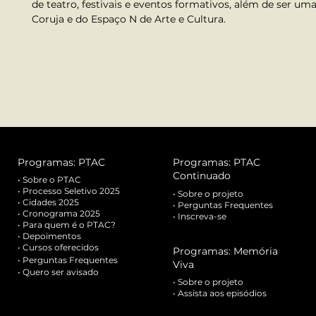
de teatro, festivais e eventos formativos, além de ser um
Coruja e do Espaço N de Arte e Cultura.
Programas: PTAC
Programas: PTAC
Continuado
•
Sobre o PTAC
•
Processo Seletivo 2025
•
Sobre o projeto
• Cidades 2025
•
Perguntas Frequentes
• Cronograma 2025
•
Inscreva-se
•
Para quem é o PTAC?
•
Depoimentos
•
Cursos oferecidos
Programas: Memória
•
Perguntas Frequentes
Viva
• Quero ser avisado
•
Sobre o projeto
•
Assista aos episódios