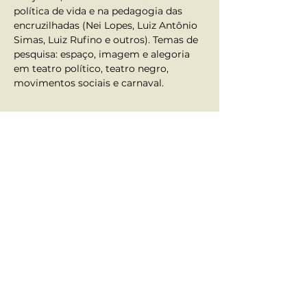
política de vida e na pedagogia das 
encruzilhadas (Nei Lopes, Luiz Antônio 
Simas, Luiz Rufino e outros). Temas de 
pesquisa: espaço, imagem e alegoria 
em teatro político, teatro negro, 
movimentos sociais e carnaval. 
Anterior
Próximo
Atendimento ao Aluno
•
Fale Conosco
•
Nossos contatos
Redes Sociais