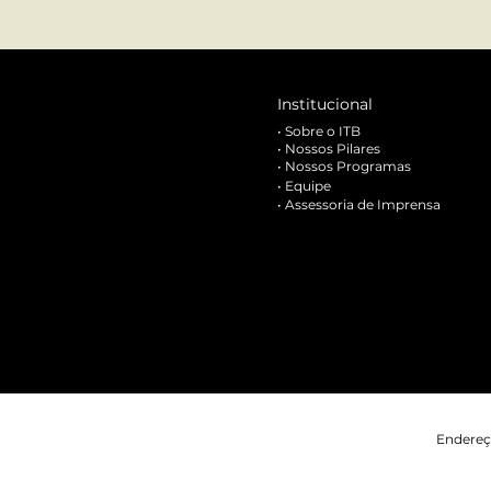
Institucional
•
Sobre o ITB
•
Nossos Pilares
•
Nossos Programas
•
Equipe
•
Assessoria de Imprensa
Endereç