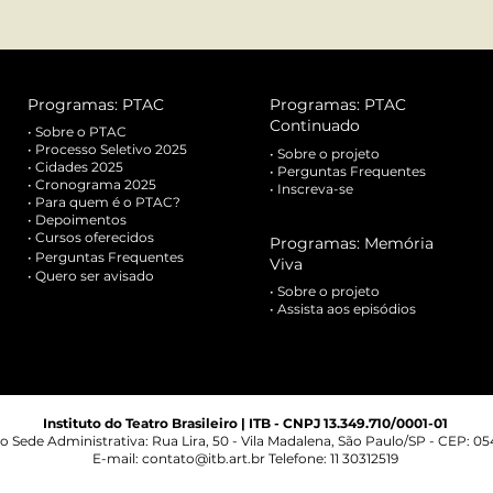
Programas: PTAC
Programas: PTAC
Continuado
•
Sobre o PTAC
•
Processo Seletivo 2025
•
Sobre o projeto
• Cidades 2025
•
Perguntas Frequentes
• Cronograma 2025
•
Inscreva-se
•
Para quem é o PTAC?
•
Depoimentos
•
Cursos oferecidos
Programas: Memória
•
Perguntas Frequentes
Viva
• Quero ser avisado
•
Sobre o projeto
•
Assista aos episódios
Instituto do Teatro Brasileiro | ITB - CNPJ 13.349.710/0001-01
o Sede Administrativa:
Rua Lira, 50 - Vila Madalena, São Paulo/SP - CEP: 0
E-mail:
contato@itb.art.br
Telefone: 11 30312519