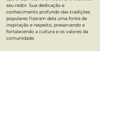
seu redor. Sua dedicação e 
conhecimento profundo das tradições 
populares fizeram dela uma fonte de 
inspiração e respeito, preservando e 
fortalecendo a cultura e os valores da 
comunidade.
Anterior
Próximo
Atendimento ao Aluno
•
Fale Conosco
•
Nossos contatos
Redes Sociais