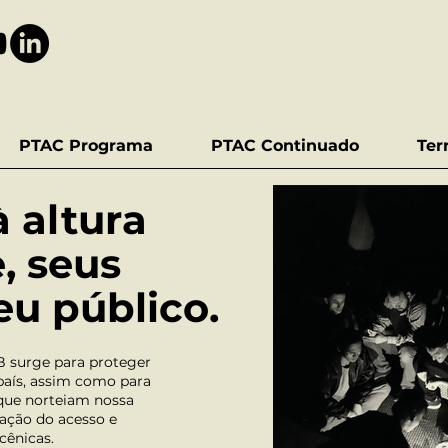
PTAC Programa
PTAC Continuado
Ter
 altura
, seus
eu público.
ITB surge para proteger
 país, assim como para
 que norteiam nossa
ação do acesso e
cênicas.